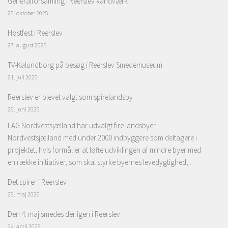
Generalforsamling i Reerslev Vandværk
25. oktober 2025
Høstfest i Reerslev
27. august 2025
TV-Kalundborg på besøg i Reerslev Smedemuseum
21. juli 2025
Reerslev er blevet valgt som spirelandsby
25. juni 2025
LAG Nordvestsjælland har udvalgt fire landsbyer i
Nordvestsjælland med under 2000 indbyggere som deltagere i
projektet, hvis formål er at løfte udviklingen af mindre byer med
en række initiativer, som skal styrke byernes levedygtighed,...
Det spirer i Reerslev
25. maj 2025
Den 4. maj smedes der igen i Reerslev
24. april 2025