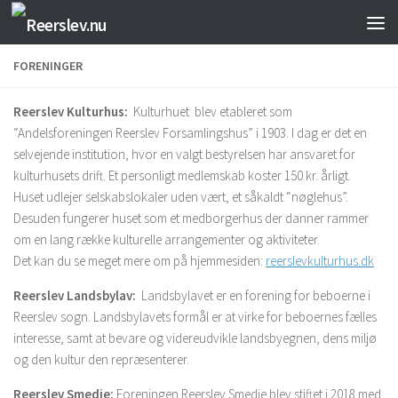
Skip to content
FORENINGER
Reerslev Kulturhus:
Kulturhuet blev etableret som
“Andelsforeningen Reerslev Forsamlingshus” i 1903. I dag er det en
selvejende institution, hvor en valgt bestyrelsen har ansvaret for
kulturhusets drift. Et personligt medlemskab koster 150 kr. årligt.
Huset udlejer selskabslokaler uden vært, et såkaldt “nøglehus”.
Desuden fungerer huset som et medborgerhus der danner rammer
om en lang række kulturelle arrangementer og aktiviteter.
Det kan du se meget mere om på hjemmesiden:
reerslevkulturhus.dk
Reerslev Landsbylav:
Landsbylavet er en forening for beboerne i
Reerslev sogn. Landsbylavets formål er at virke for beboernes fælles
interesse, samt at bevare og videreudvikle landsbyegnen, dens miljø
og den kultur den repræsenterer.
Reerslev Smedje:
Foreningen Reerslev Smedje blev stiftet i 2018 med