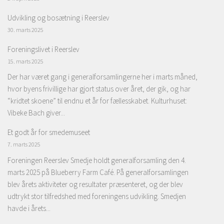
Udvikling og bosætning i Reerslev
30. marts 2025
Foreningslivet i Reerslev
15. marts 2025
Der har været gang i generalforsamlingerne her i marts måned,
hvor byens frivillige har gjort status over året, der gik, og har
“kridtet skoene” til endnu et år for fællesskabet. Kulturhuset:
Vibeke Bach giver...
Et godt år for smedemuseet
7. marts 2025
Foreningen Reerslev Smedje holdt generalforsamling den 4.
marts 2025 på Blueberry Farm Café. På generalforsamlingen
blev årets aktiviteter og resultater præsenteret, og der blev
udtrykt stor tilfredshed med foreningens udvikling. Smedjen
havde i årets...