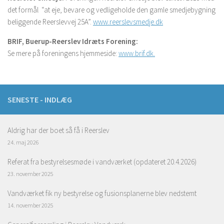
det formål “at eje, bevare og vedligeholde den gamle smedjebygning
beliggende Reerslevvej 25A”.
www.reerslevsmedje.dk
BRIF, Buerup-Reerslev Idræts Forening:
Se mere på foreningens hjemmeside:
www.brif.dk.
SENESTE - INDLÆG
Aldrig har der boet så få i Reerslev
24. maj 2026
Referat fra bestyrelsesmøde i vandværket (opdateret 20.4.2026)
23. november 2025
Vandværket fik ny bestyrelse og fusionsplanerne blev nedstemt
14. november 2025