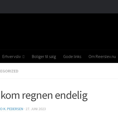
Erhvervsliv
Boliger til salg
Gode links
Om Reerslev.nu
EGORIZED
 kom regnen endelig
O K. PEDERSEN
·
27. JUNI 2023