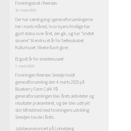
Foreningslivet i Reerslev
15. marts 2025
Der har været gang i generalforsamlingerne
her i marts måned, hvor byens frivillige har
gjort status over året, der gik, og har “kridtet
skoene” til endnu et år for fællesskabet.
Kulturhuset: Vibeke Bach giver...
Et godt år for smedemuseet
7. marts 2025
Foreningen Reerslev Smedje holdt
generalforsamling den 4. marts 2025 på
Blueberry Farm Café. På
generalforsamlingen blev årets aktiviteter og
resultater præsenteret, og der blev udtrykt
stor tilfredshed med foreningens udvikling.
Smedjen havde i årets...
Jubilæumskoncert på Lykkebjerg