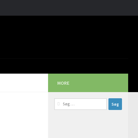
MORE
Søg
efter: