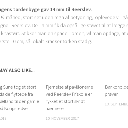
gens tordenbyge gav 14 mm til Reerslev.
2½ måned, stort set uden regn af betydning, oplevede vi i går
gne i Reerslev. De 14 mm fik da også lige støvet til at lægge 
 knastørt. Stikker man en spade i jorden, vil man opdage, at d
rste 10 cm, så lokalt kradser tørken stadig.
MAY ALSO LIKE...
og Sune tog et stort
Fjernelse af pavillonerne
Bankoholde
 da de flyttede fra
ved Reerslev Friskole er
prøven
ælland til den gamle
rykket et stort skridt
13. SEPTEMBE
på Kongstedvej
nærmere
2018
10. NOVEMBER 2017