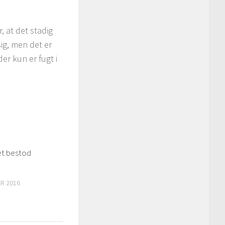
, at det stadig
sig, men det er
er kun er fugt i
t bestod
R 2016