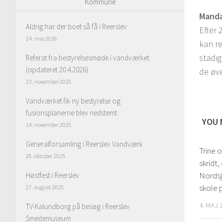
Kommune
Manda
Aldrig har der boet så få i Reerslev
Efter 
24. maj 2026
kan re
stadig
Referat fra bestyrelsesmøde i vandværket
(opdateret 20.4.2026)
de øve
23. november 2025
Vandværket fik ny bestyrelse og
fusionsplanerne blev nedstemt
YOU 
14. november 2025
Generalforsamling i Reerslev Vandværk
Trine 
25. oktober 2025
skridt,
Nordsj
Høstfest i Reerslev
skole 
27. august 2025
4. MAJ 
TV-Kalundborg på besøg i Reerslev
Smedemuseum