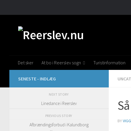
Skip to content
Det sker
At bo i Reerslev sogn
Turistinformation
SENESTE - INDLÆG
UNCAT
NEXT STORY
Så
Linedance i Reerslev
PREVIOUS STORY
BY
VIGG
Afbrændingsforbud i Kalundborg