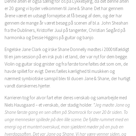
Denne aften er også særlig for os på Lykkebjerg, da det denne aften
er 20. gang vi byder velkommen til Jane & Shane. Det har gennem
årene været en udsøgt fornøjelse at få besøg af dem, og der har
gennem de mange år været besøg på scenen af bl.a. John Sheahan
fra the Dubliners, Kristoffer Juul på tangenter, Christian Søgård på
harmonika og Dessie Higgins på guitar og banjo.
Engelske Jane Clark og irske Shane Donnelly mødtes i 2000 tilfældigt
til en jam-session på en irsk pub i et land, der var nyt for dem begge.
Violin og guitar slog gnister og fra første tone føltes det som om, de
havde spillet for evigt. Deres fælles kærlighed til musikken og
nærmest symbiotiske samspil blev til duoen Jane & Shane, der hurtigt
vandt danskernes hjerter.
Karrieren tog for alvor fart efter deres venskab og samarbejde med
Niels Hausgaard – et venskab, der stadig holder.
”Jeg mødte Jane og
Shane første gang en sen aften på Shamrock for over 20 år siden. To
unge mennesker spillede på den lille scene. De fyldte rummet med en
energi og et muntert overskud, man sjældent møder på en pub en
hverdagsaften. Det var Jane og Shane. Vi har være venner siden, og