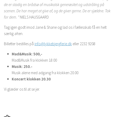
de er stadig en brådsø af musikalsk generøsitet og udstråling på
scenen. De har meget at give af, og de giver gerne. De er sjældne. Tak
for dem. ”
NIELS HAUSGAARD
Tag igen godt imod Jane & Shane og lad os i fællesskab få en helt
særlig aften.
Billetter bestilles på
info@lykkebjergferie.dk
eller 2232 9208
Mad&Musik: 500,-
Mad&Musik fra klokken 18.00
Musik: 250.-
Musik alene med adgang fra klokken 20.00
Koncert klokken 20.30
Vi glæder os til at se jer.