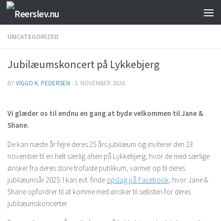
Skip to content
UNCATEGORIZED
Jubilæumskoncert på Lykkebjerg
BY
VIGGO K. PEDERSEN
·
5. NOVEMBER 2024
Vi glæder os til endnu en gang at byde velkommen til Jane &
Shane.
De kan næste år fejre deres 25 års jubilæum og inviterer den 23.
november til en helt særlig aften på Lykkebjerg, hvor de med særlige
ønsker fra deres store trofaste publikum, varmer op til deres
jubilæumsår 2025. I kan evt. finde
opslag på Facebook
, hvor Jane &
Shane opfordrer til at komme med ønsker til setlisten for deres
jubilæumskoncerter.