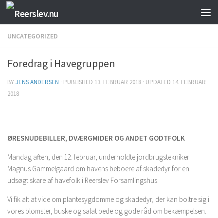
Skip to content
UNCATEGORIZED
Foredrag i Havegruppen
BY
JENS ANDERSEN
· PUBLISHED
13. FEBRUAR 2018
· UPDATED
14. FEBRUAR
2018
ØRESNUDEBILLER, DVÆRGMIDER OG ANDET GODTFOLK
Mandag aften, den 12. februar, underholdte jordbrugstekniker
Magnus Gammelgaard om havens beboere af skadedyr for en
udsøgt skare af havefolk i Reerslev Forsamlingshus.
Vi fik alt at vide om plantesygdomme og skadedyr, der kan boltre sig i
vores blomster, buske og salat bede og gode råd om bekæmpelsen.