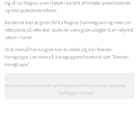
Og så var Magnus oven i købet i stand til at fortælle underholdende
og med spændende billeder.
Bevæbnet med de gode råd fra Magnus Gammelgaard og viden om
rette plante på rette sted skulle der være gode udsigter til en vellykket
sæson i haven.
Vil du med på havevognen kan du melde dig ind i Reerslev
Havegruppe. Læs mere på havegruppens facebook side ”Reerslev
Havegruppe”.
Merry, Birgit og Jens benyttede også kaffepausen til at få svar på nogle spørgsmål.
Foto©Viggo K. Pedersen