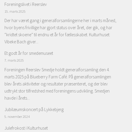
Foreningslivet i Reerslev
15. marts 2025
Der har været gang i generalforsamlingerne her i marts måned,
hvor byens frivillige har gjort status over året, der gik, og har
“kridtet skoene” til endnu et år for fællesskabet. Kulturhuset:
Vibeke Bach giver...
Et godt år for smedemuseet
7. marts 2025
Foreningen Reerslev Smedje holdt generalforsamling den 4.
marts 2025 på Blueberry Farm Café. På generalforsamlingen
blev årets aktiviteter og resultater præsenteret, og der blev
udtrykt stor tilfredshed med foreningens udvikling. Smedjen
havde i årets...
Jubilæumskoncert på Lykkebjerg
5. november 2024
Julefrokost i Kulturhuset