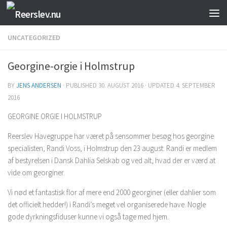
Skip to content
UNCATEGORIZED
Georgine-orgie i Holmstrup
BY
JENS ANDERSEN
· PUBLISHED
30. AUGUST 2016
· UPDATED
4. SEPTEMBER
2016
GEORGINE ORGIE I HOLMSTRUP
Reerslev Havegruppe har været på sensommer besøg hos georgine
specialisten, Randi Voss, i Holmstrup den 23 august. Randi er medlem
af bestyrelsen i Dansk Dahlia Selskab og ved alt, hvad der er værd at
vide om georginer.
Vi nød et fantastisk flor af mere end 2000 georginer (eller dahlier som
det officielt hedder!) i Randi’s meget vel organiserede have. Nogle
gode dyrkningsfiduser kunne vi også tage med hjem.