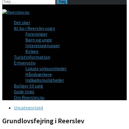
Søg
efter:
Det sker
At bo i Reerslev sogn
Foreninger
Børn og unge
Interessegrupper
Kirken
Turistinformation
Erhvervsliv
Lokale virksomheder
Håndværkere
Indkøbsmuligheder
Boliger til salg
Gode links
Om Reerslev.nu
Uncategorized
Grundlovsfejring i Reerslev