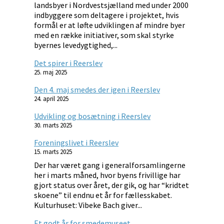
landsbyer i Nordvestsjælland med under 2000
indbyggere som deltagere i projektet, hvis
formål er at løfte udviklingen af mindre byer
med en række initiativer, som skal styrke
byernes levedygtighed,...
Det spirer i Reerslev
25. maj 2025
Den 4. maj smedes der igen i Reerslev
24. april 2025
Udvikling og bosætning i Reerslev
30. marts 2025
Foreningslivet i Reerslev
15. marts 2025
Der har været gang i generalforsamlingerne
her i marts måned, hvor byens frivillige har
gjort status over året, der gik, og har “kridtet
skoene” til endnu et år for fællesskabet.
Kulturhuset: Vibeke Bach giver...
Et godt år for smedemuseet