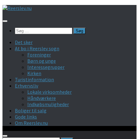
Skip
to
content
Søg
efter:
Det sker
At bo i Reerslev sogn
Foreninger
Børn og unge
Interessegrupper
Kirken
Turistinformation
Erhvervsliv
Lokale virksomheder
Håndværkere
Indkøbsmuligheder
Boliger til salg
Gode links
Om Reerslev.nu