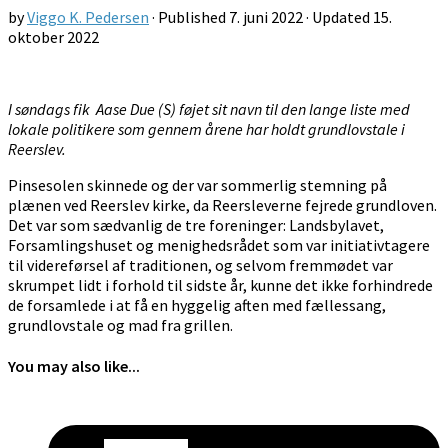
by
Viggo K. Pedersen
· Published
7. juni 2022
· Updated
15.
oktober 2022
I søndags fik Aase Due (S) føjet sit navn til den lange liste med
lokale politikere som gennem årene har holdt grundlovstale i
Reerslev.
Pinsesolen skinnede og der var sommerlig stemning på
plænen ved Reerslev kirke, da Reersleverne fejrede grundloven.
Det var som sædvanlig de tre foreninger: Landsbylavet,
Forsamlingshuset og menighedsrådet som var initiativtagere
til videreførsel af traditionen, og selvom fremmødet var
skrumpet lidt i forhold til sidste år, kunne det ikke forhindrede
de forsamlede i at få en hyggelig aften med fællessang,
grundlovstale og mad fra grillen.
You may also like...