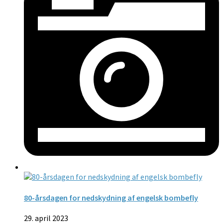
80-årsdagen for nedskydning af engelsk bombefly
29. april 2023