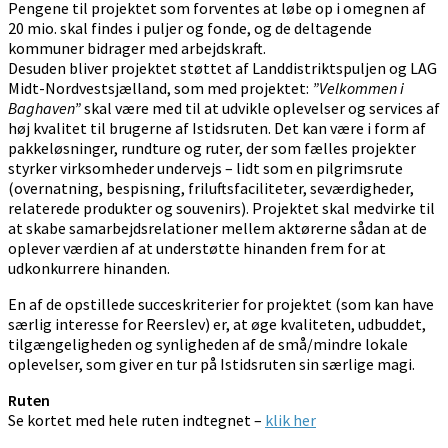
Pengene til projektet som forventes at løbe op i omegnen af
20 mio. skal findes i puljer og fonde, og de deltagende
kommuner bidrager med arbejdskraft.
Desuden bliver projektet støttet af Landdistriktspuljen og LAG
Midt-Nordvestsjælland, som med projektet:
”Velkommen i
Baghaven”
skal være med til at udvikle oplevelser og services af
høj kvalitet til brugerne af Istidsruten. Det kan være i form af
pakkeløsninger, rundture og ruter, der som fælles projekter
styrker virksomheder undervejs – lidt som en pilgrimsrute
(overnatning, bespisning, friluftsfaciliteter, seværdigheder,
relaterede produkter og souvenirs). Projektet skal medvirke til
at skabe samarbejdsrelationer mellem aktørerne sådan at de
oplever værdien af at understøtte hinanden frem for at
udkonkurrere hinanden.
En af de opstillede succeskriterier for projektet (som kan have
særlig interesse for Reerslev) er, at øge kvaliteten, udbuddet,
tilgængeligheden og synligheden af de små/mindre lokale
oplevelser, som giver en tur på Istidsruten sin særlige magi.
Ruten
Se kortet med hele ruten indtegnet –
klik her