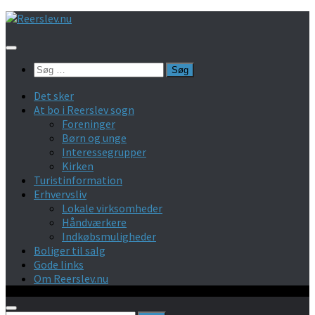
Skip
to
content
Søg
efter:
Det sker
At bo i Reerslev sogn
Foreninger
Børn og unge
Interessegrupper
Kirken
Turistinformation
Erhvervsliv
Lokale virksomheder
Håndværkere
Indkøbsmuligheder
Boliger til salg
Gode links
Om Reerslev.nu