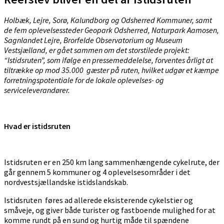
Holbæk, Lejre, Sorø, Kalundborg og Odsherred Kommuner, samt
de fem oplevelsessteder Geopark Odsherred, Naturpark Aamosen,
Sagnlandet Lejre, Brorfelde Observatorium og Museum
Vestsjælland, er gået sammen om det storstilede projekt:
“Istidsruten”, som ifølge en pressemeddelelse, forventes årligt at
tiltrække op mod 35.000 gæster på ruten, hvilket udgør et kæmpe
forretningspotentiale for de lokale oplevelses- og
serviceleverandører.
Hvad er istidsruten
Istidsruten er en 250 km lang sammenhængende cykelrute, der
går gennem 5 kommuner og 4 oplevelsesområder i det
nordvestsjællandske istidslandskab.
Istidsruten føres ad allerede eksisterende cykelstier og
småveje, og giver både turister og fastboende mulighed for at
komme rundt på en sund og hurtig måde til spændene