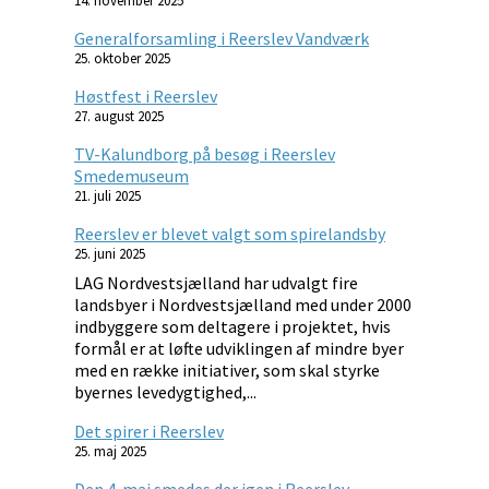
14. november 2025
Generalforsamling i Reerslev Vandværk
25. oktober 2025
Høstfest i Reerslev
27. august 2025
TV-Kalundborg på besøg i Reerslev
Smedemuseum
21. juli 2025
Reerslev er blevet valgt som spirelandsby
25. juni 2025
LAG Nordvestsjælland har udvalgt fire
landsbyer i Nordvestsjælland med under 2000
indbyggere som deltagere i projektet, hvis
formål er at løfte udviklingen af mindre byer
med en række initiativer, som skal styrke
byernes levedygtighed,...
Det spirer i Reerslev
25. maj 2025
Den 4. maj smedes der igen i Reerslev