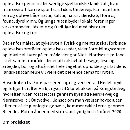
oplevelser gennem det særlige sjællandske landskab, hvor
man overalt kan se spor fra istiden. Undervejs kan man lære
om og opleve både natur, kultur, naturvidenskab, flora og
fauna, dyreliv m.v. Og langs ruten byder lokale foreninger,
virksomheder, ildsjæle og frivillige ind med historier,
oplevelser og ture.
Det er formålet, at cykelruten fysisk og mentalt skal forbinde
oplevelsesområder, oplevelsessteder, videnformidlingscentre
og lokale aktører på en måde, der gør Midt- Nordvestsjælland
til ét samlet område, der er attraktivt at besøge, leve og
arbejde i, bo i og altså i det hele taget at opholde sig i. Istidens
landskabsdannelse vil være det bærende tema for ruten.
Hovedruten fra Sorø passerer sognegrænsen ved Hedeboryde
og følger herefter Risbjergvej til Skolebakken på Kongstedvej,
hvorefter ruten fortsætter gennem byen ad Reerslevvej og
Nøragervej til Outvedvej. Uanset om man vælger hovedruten
eller en af de planlagte genveje, kommer cyklisterne gennem
Reerslev. Ruten åbner med stor sandsynlighed i foråret 2020.
Om projektet