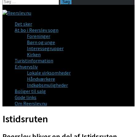
Søg
efter:
Det sker
At bo i Reerslev sogn
Foreninger
Børn og unge
Interessegrupper
Kirken
Turistinformation
Erhvervsliv
Lokale virksomheder
Håndværkere
Indkøbsmuligheder
Boliger til salg
Gode links
Om Reerslev.nu
Istidsruten
Reerslev bliver en del af Istidsruten