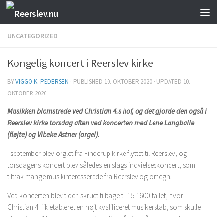
Skip to content
UNCATEGORIZED
Kongelig koncert i Reerslev kirke
BY
VIGGO K. PEDERSEN
· PUBLISHED
10. OKTOBER 2020
· UPDATED
10.
OKTOBER 2020
Musikken blomstrede ved Christian 4.s hof, og det gjorde den også i
Reerslev kirke torsdag aften ved koncerten med L
ene Langballe
(fløjte) og Vibeke Astner (orgel).
I september blev orglet fra Finderup kirke flyttet til Reerslev, og
torsdagens koncert blev således en slags indvielseskoncert, som
tiltrak mange musikinteresserede fra Reerslev og omegn.
Ved koncerten blev tiden skruet tilbage til 15-1600-tallet, hvor
Christian 4. fik etableret en højt kvalificeret musikerstab, som skulle