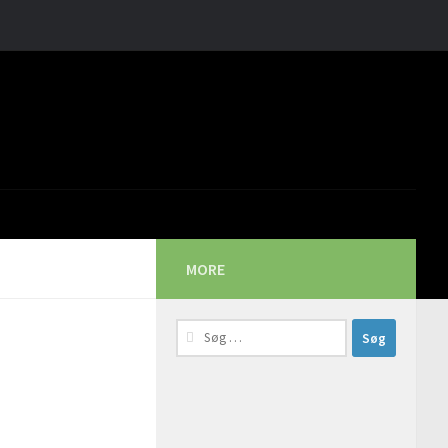
MORE
Søg
efter: