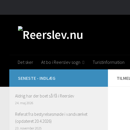
Skip to content
Det sker
At bo i Reerslev sogn
Turistinformation
SENESTE - INDLÆG
TILME
Aldrig har der boet så få i Reerslev
24. maj 2026
Referat fra bestyrelsesmøde i vandværket
(opdateret 20.4.2026)
23. november 2025