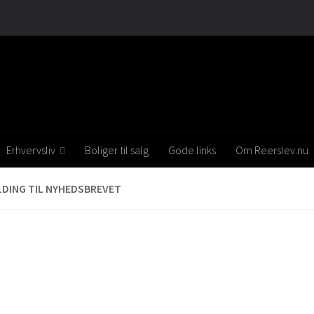
Erhvervsliv
Boliger til salg
Gode links
Om Reerslev.nu
LDING TIL NYHEDSBREVET