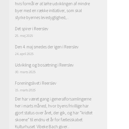
hvis formål er at løfte udviklingen af mindre
byer med en række initiativer, som skal
styrke byernes levedygtighed,...
Det spirer i Reerslev
25. maj 2025
Den 4. maj smedes der igen i Reerslev
24. april 2025
Udvikling og bosætning i Reerslev
30. marts 2025
Foreningslivet i Reerslev
15. marts 2025
Der har været gang i generalforsamlingerne
her i marts måned, hvor byens frivillige har
gjort status over året, der gik, og har “kridtet
skoene” til endnu et år for fællesskabet.
Kulturhuset: Vibeke Bach giver...