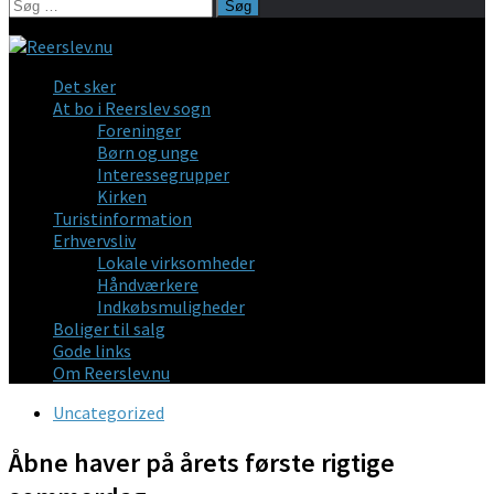
Søg
efter:
Det sker
At bo i Reerslev sogn
Foreninger
Børn og unge
Interessegrupper
Kirken
Turistinformation
Erhvervsliv
Lokale virksomheder
Håndværkere
Indkøbsmuligheder
Boliger til salg
Gode links
Om Reerslev.nu
Uncategorized
Åbne haver på årets første rigtige