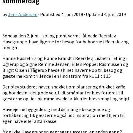
sommerdag
by
Jens Andersen
· Published
4. juni 2019
· Updated
4. juni 2019
Søndag den 2. juni, i sol og pænt varmt, åbnede Reerslev
Havegruppe havelågerne for besøg for beboerne i Reerslev og
omegn.
Hanne Hasselriis og Hanne Brandt i Reerslev, Lisbeth Telling i
Uglerup og Signe Remme Jensen, Ellen Poppel Rasmussen og
Birgit Olsen i Tågerup havde shinet haverne op til besøg og
gæsterne kom trillende i en lind strøm fra kl. 11 til 15.
Der blev studeret haver, snakket om planter og drukket kaffe
og bondevin i det gode vejr. Lidt småplanter blev foræret til
gæsterne og lidt hjemmelavede lækkerier blev smagt og solgt
Haveejerne hyggede sig med de mange besøgende og
forhåbentlig fik gæsterne også lidt inspiration med hjem til
egen have eller altankasse.
Mon ikke Havegruppen gentager succesen en anden gang ?