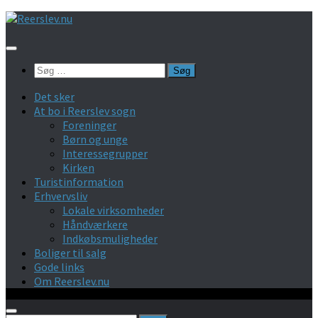
Skip
to
content
Søg
efter:
Det sker
At bo i Reerslev sogn
Foreninger
Børn og unge
Interessegrupper
Kirken
Turistinformation
Erhvervsliv
Lokale virksomheder
Håndværkere
Indkøbsmuligheder
Boliger til salg
Gode links
Om Reerslev.nu