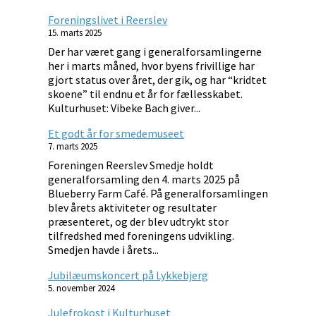
Foreningslivet i Reerslev
15. marts 2025
Der har været gang i generalforsamlingerne
her i marts måned, hvor byens frivillige har
gjort status over året, der gik, og har “kridtet
skoene” til endnu et år for fællesskabet.
Kulturhuset: Vibeke Bach giver...
Et godt år for smedemuseet
7. marts 2025
Foreningen Reerslev Smedje holdt
generalforsamling den 4. marts 2025 på
Blueberry Farm Café. På generalforsamlingen
blev årets aktiviteter og resultater
præsenteret, og der blev udtrykt stor
tilfredshed med foreningens udvikling.
Smedjen havde i årets...
Jubilæumskoncert på Lykkebjerg
5. november 2024
Julefrokost i Kulturhuset