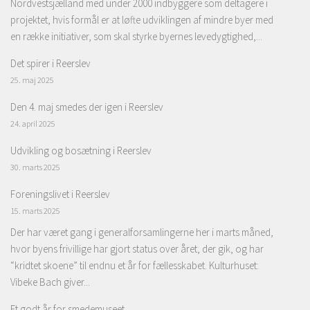
Nordvestsjælland med under 2000 indbyggere som deltagere i
projektet, hvis formål er at løfte udviklingen af mindre byer med
en række initiativer, som skal styrke byernes levedygtighed,...
Det spirer i Reerslev
25. maj 2025
Den 4. maj smedes der igen i Reerslev
24. april 2025
Udvikling og bosætning i Reerslev
30. marts 2025
Foreningslivet i Reerslev
15. marts 2025
Der har været gang i generalforsamlingerne her i marts måned,
hvor byens frivillige har gjort status over året, der gik, og har
“kridtet skoene” til endnu et år for fællesskabet. Kulturhuset:
Vibeke Bach giver...
Et godt år for smedemuseet