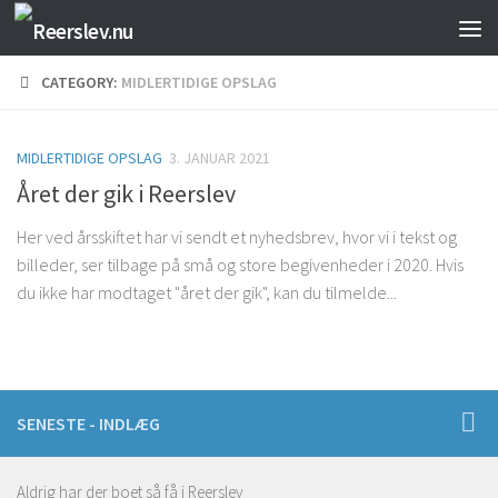
Skip to content
CATEGORY:
MIDLERTIDIGE OPSLAG
MIDLERTIDIGE OPSLAG
3. JANUAR 2021
Året der gik i Reerslev
Her ved årsskiftet har vi sendt et nyhedsbrev, hvor vi i tekst og
billeder, ser tilbage på små og store begivenheder i 2020. Hvis
du ikke har modtaget "året der gik", kan du tilmelde...
SENESTE - INDLÆG
Aldrig har der boet så få i Reerslev