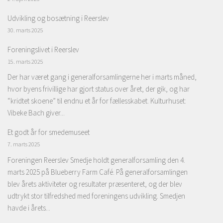
Udvikling og bosætning i Reerslev
30. marts 2025
Foreningslivet i Reerslev
15. marts 2025
Der har været gang i generalforsamlingerne her i marts måned,
hvor byens frivillige har gjort status over året, der gik, og har
“kridtet skoene” til endnu et år for fællesskabet. Kulturhuset:
Vibeke Bach giver...
Et godt år for smedemuseet
7. marts 2025
Foreningen Reerslev Smedje holdt generalforsamling den 4.
marts 2025 på Blueberry Farm Café. På generalforsamlingen
blev årets aktiviteter og resultater præsenteret, og der blev
udtrykt stor tilfredshed med foreningens udvikling. Smedjen
havde i årets...