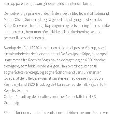
sten op på en vogn, som gårdejer Jens Christensen kørte.
De nødvendige pilsnere til det hårde arbejde blev leveret af købmand
Marius Olsen, Sønderød, og så gik det i skridtgang mod Reerslev
Kirke. Der var et stort følge bag vognen og feststemning i den smukke
sommeraften, hvor man nåede kirken til klokkeringning og med
besvær fik læsset stenen af.
Søndag den 9. juli 1920 blev stenen afsløret af pastor Vilstrup, som i
sin tale mindedes de faldne soldater i De Slesvigske Krige, hvor også
unge mænd fra Reerslev Sogn havde deltaget, og de 6.000 danske
slesvigere, som faldt i verdenskrigen. Han overdrog stenen til
sognerådets varetægt, og sognerådsformand Jens Christensen
lovede, at der ville blive værnet om stenen med denne inskription:
»Sønderjylland 1920. Brudt og delt kan atter vorde helt. Rejst af folk i
Reerslev Sogn.«
Ordene “brudt og delt er atter vorde helt” er forfattet af N.F.S.
Grundtvig.
Efter afsløringen var der festgudstjeneste i kirken, og om aftenen var