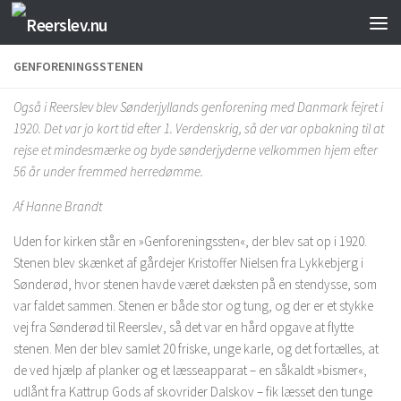
Skip to content
GENFORENINGSSTENEN
Også i Reerslev blev Sønderjyllands genforening med Danmark fejret i
1920. Det var jo kort tid efter 1. Verdenskrig, så der var opbakning til at
rejse et mindesmærke og byde sønderjyderne velkommen hjem efter
56 år under fremmed herredømme.
Af Hanne Brandt
Uden for kirken står en »Genforeningssten«, der blev sat op i 1920.
Stenen blev skænket af gårdejer Kristoffer Nielsen fra Lykkebjerg i
Sønderød, hvor stenen havde været dæksten på en stendysse, som
var faldet sammen. Stenen er både stor og tung, og der er et stykke
vej fra Sønderød til Reerslev, så det var en hård opgave at flytte
stenen. Men der blev samlet 20 friske, unge karle, og det fortælles, at
de ved hjælp af planker og et læsseapparat – en såkaldt »bismer«,
udlånt fra Kattrup Gods af skovrider Dalskov – fik læsset den tunge