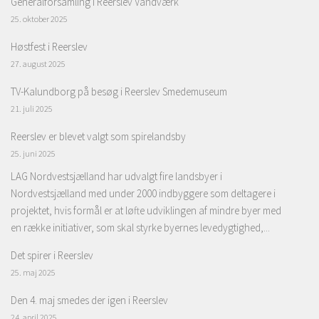
Generalforsamling i Reerslev Vandværk
25. oktober 2025
Høstfest i Reerslev
27. august 2025
TV-Kalundborg på besøg i Reerslev Smedemuseum
21. juli 2025
Reerslev er blevet valgt som spirelandsby
25. juni 2025
LAG Nordvestsjælland har udvalgt fire landsbyer i
Nordvestsjælland med under 2000 indbyggere som deltagere i
projektet, hvis formål er at løfte udviklingen af mindre byer med
en række initiativer, som skal styrke byernes levedygtighed,...
Det spirer i Reerslev
25. maj 2025
Den 4. maj smedes der igen i Reerslev
24. april 2025