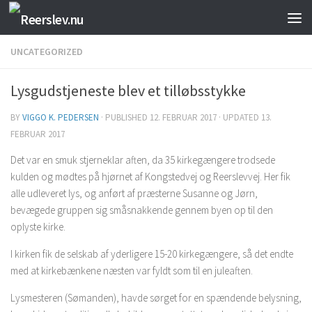
Skip to content
UNCATEGORIZED
Lysgudstjeneste blev et tilløbsstykke
BY
VIGGO K. PEDERSEN
· PUBLISHED
12. FEBRUAR 2017
· UPDATED
13.
FEBRUAR 2017
Det var en smuk stjerneklar aften, da 35 kirkegængere trodsede
kulden og mødtes på hjørnet af Kongstedvej og Reerslevvej. Her fik
alle udleveret lys, og anført af præsterne Susanne og Jørn,
bevægede gruppen sig småsnakkende gennem byen op til den
oplyste kirke.
I kirken fik de selskab af yderligere 15-20 kirkegængere, så det endte
med at kirkebænkene næsten var fyldt som til en juleaften.
Lysmesteren (Sømanden), havde sørget for en spændende belysning,