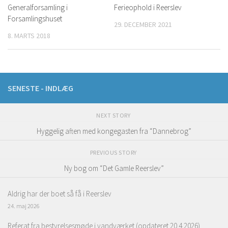
Generalforsamling i
Ferieophold i Reerslev
Forsamlingshuset
29. DECEMBER 2021
8. MARTS 2018
SENESTE - INDLÆG
NEXT STORY
Hyggelig aften med kongegasten fra “Dannebrog”
PREVIOUS STORY
Ny bog om “Det Gamle Reerslev”
Aldrig har der boet så få i Reerslev
24. maj 2026
Referat fra bestyrelsesmøde i vandværket (opdateret 20.4.2026)