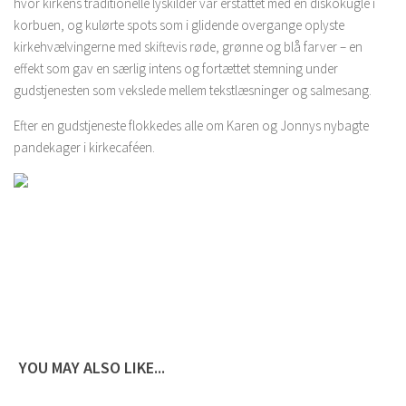
hvor kirkens traditionelle lyskilder var erstattet med en diskokugle i
korbuen, og kulørte spots som i glidende overgange oplyste
kirkehvælvingerne med skiftevis røde, grønne og blå farver – en
effekt som gav en særlig intens og fortættet stemning under
gudstjenesten som vekslede mellem tekstlæsninger og salmesang.
Efter en gudstjeneste flokkedes alle om Karen og Jonnys nybagte
pandekager i kirkecaféen.
YOU MAY ALSO LIKE...