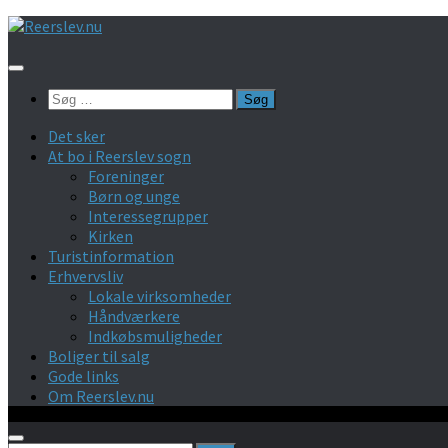
Skip
to
content
Søg
efter:
Det sker
At bo i Reerslev sogn
Foreninger
Børn og unge
Interessegrupper
Kirken
Turistinformation
Erhvervsliv
Lokale virksomheder
Håndværkere
Indkøbsmuligheder
Boliger til salg
Gode links
Om Reerslev.nu