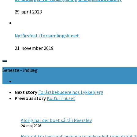
29. april 2023
Nytårsfest i forsamlingshuset
21. november 2019
Seneste - indlæg
Next story
Forårsbebudere hos Lykkebjerg
Previous story
Kultur i huset
Aldrig har der boet så få i Reerslev
24. maj 2026
Referat fra bestyrelsesmøde i vandværket (opdateret 2