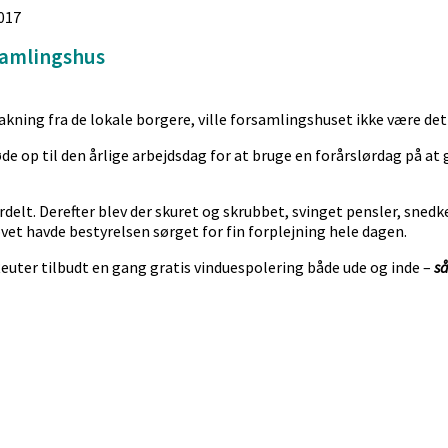
2017
samlingshus
ning fra de lokale borgere, ville forsamlingshuset ikke være det 
øde op til den årlige arbejdsdag for at bruge en forårslørdag på at
lt. Derefter blev der skuret og skrubbet, svinget pensler, snedke
ovet havde bestyrelsen sørget for fin forplejning hele dagen.
Reuter tilbudt en gang gratis vinduespolering både ude og inde –
så