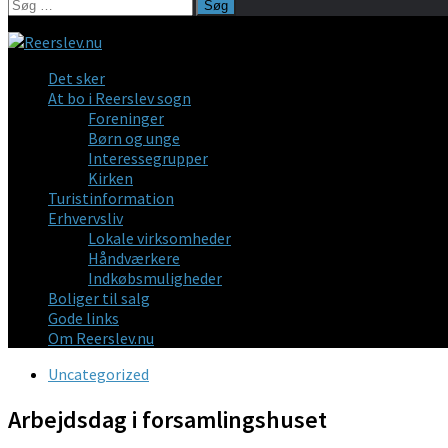
Søg
efter:
Det sker
At bo i Reerslev sogn
Foreninger
Børn og unge
Interessegrupper
Kirken
Turistinformation
Erhvervsliv
Lokale virksomheder
Håndværkere
Indkøbsmuligheder
Boliger til salg
Gode links
Om Reerslev.nu
Uncategorized
Arbejdsdag i forsamlingshuset