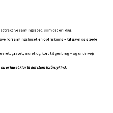
attraktive samlingssted, som det er i dag.
 give forsamlingshuset en opfriskning – til gavn og glæde
reret, gravet, muret og kørt til genbrug – og undervejs
 nu er huset klar til det store forårsrykind.