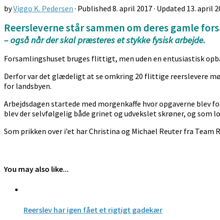
by
Viggo K. Pedersen
· Published
8. april 2017
· Updated
13. april 
Reersleverne står sammen om deres gamle for
– også når der skal præsteres et stykke fysisk arbejde.
Forsamlingshuset bruges flittigt, men uden en entusiastisk opbak
Derfor var det glædeligt at se omkring 20 flittige reerslevere m
for landsbyen.
Arbejdsdagen startede med morgenkaffe hvor opgaverne blev forde
blev der selvfølgelig både grinet og udvekslet skrøner, og som l
Som prikken over i’et har Christina og Michael Reuter fra Team 
You may also like...
Reerslev har igen fået et rigtigt gadekær