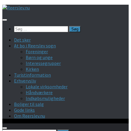
Skip
to
content
Søg
efter:
Det sker
At bo i Reerslev sogn
Foreninger
Børn og unge
Interessegrupper
Kirken
Turistinformation
Erhvervsliv
Lokale virksomheder
Håndværkere
Indkøbsmuligheder
Boliger til salg
Gode links
Om Reerslev.nu