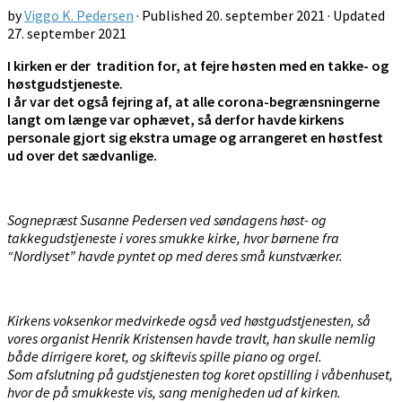
by
Viggo K. Pedersen
· Published
20. september 2021
· Updated
27. september 2021
I kirken er der tradition for, at fejre høsten med en takke- og
høstgudstjeneste.
I år var det også fejring af, at alle corona-begrænsningerne
langt om længe var ophævet, så derfor havde kirkens
personale gjort sig ekstra umage og arrangeret en høstfest
ud over det sædvanlige.
Sognepræst Susanne Pedersen ved søndagens høst- og
takkegudstjeneste i vores smukke kirke, hvor børnene fra
“Nordlyset” havde pyntet op med deres små kunstværker.
Kirkens voksenkor medvirkede også ved høstgudstjenesten, så
vores organist Henrik Kristensen havde travlt, han skulle nemlig
både dirrigere koret, og skiftevis spille piano og orgel.
Som afslutning på gudstjenesten tog koret opstilling i våbenhuset,
hvor de på smukkeste vis, sang menigheden ud af kirken.