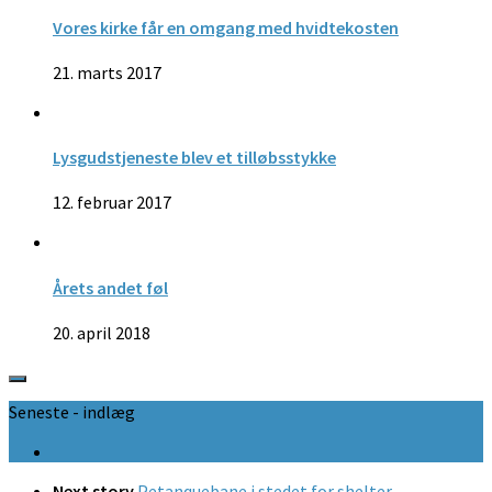
Vores kirke får en omgang med hvidtekosten
21. marts 2017
Lysgudstjeneste blev et tilløbsstykke
12. februar 2017
Årets andet føl
20. april 2018
Seneste - indlæg
Next story
Petanquebane i stedet for shelter