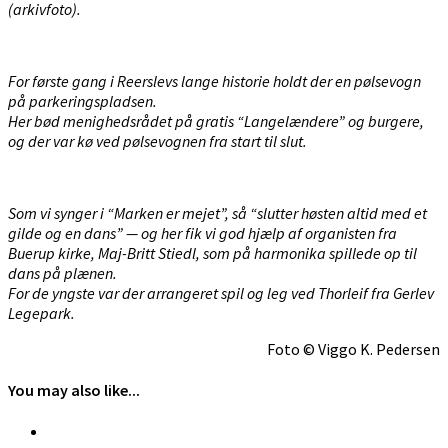
(arkivfoto).
For første gang i Reerslevs lange historie holdt der en pølsevogn
på parkeringspladsen.
Her bød menighedsrådet på gratis “Langelændere” og burgere,
og der var kø ved pølsevognen fra start til slut.
Som vi synger i “Marken er mejet”, så “slutter høsten altid med et
gilde og en dans” — og her fik vi god hjælp af organisten fra
Buerup kirke, Maj-Britt Stiedl, som på harmonika spillede op til
dans på plænen.
For de yngste var der arrangeret
spil og leg ved Thorleif fra Gerlev
Legepark.
Foto © Viggo K. Pedersen
You may also like...