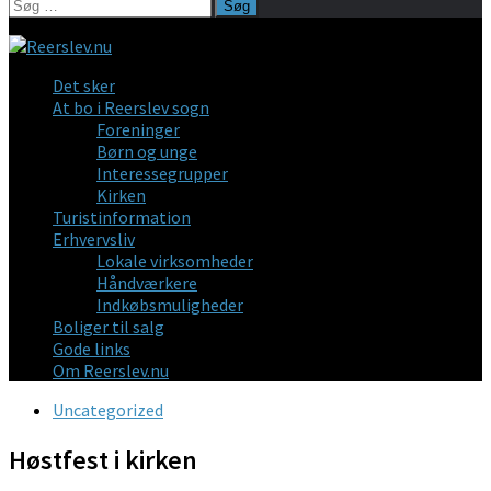
Søg
efter:
Det sker
At bo i Reerslev sogn
Foreninger
Børn og unge
Interessegrupper
Kirken
Turistinformation
Erhvervsliv
Lokale virksomheder
Håndværkere
Indkøbsmuligheder
Boliger til salg
Gode links
Om Reerslev.nu
Uncategorized
Høstfest i kirken