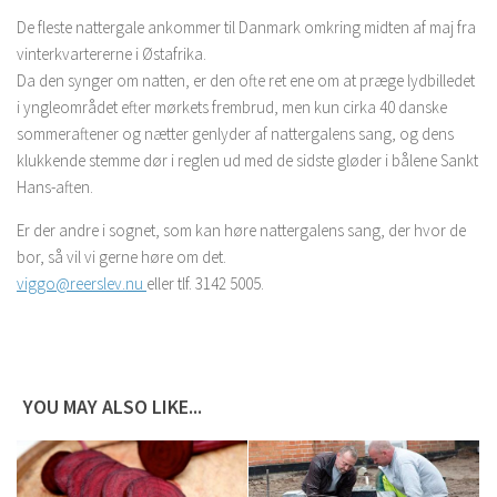
De fleste nattergale ankommer til Danmark omkring midten af maj fra
vinterkvartererne i Østafrika.
Da den synger om natten, er den ofte ret ene om at præge lydbilledet
i yngleområdet efter mørkets frembrud, men kun
cirka 40 danske
sommeraftener og nætter genlyder af nattergalens sang, og dens
klukkende stemme dør i reglen ud med de sidste gløder i bålene Sankt
Hans-aften.
Er der andre i sognet, som kan høre nattergalens sang, der hvor de
bor, så vil vi gerne høre om det.
viggo@reerslev.nu
eller tlf. 3142 5005.
YOU MAY ALSO LIKE...