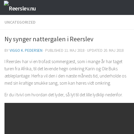
Skip to content
UNCATEGORIZED
Ny synger nattergalen i Reerslev
BY
VIGGO K. PEDERSEN
· PUBLISHED
11. MAJ 2018
· UPDATED
20. MAJ 2018
I Reerslev har vi en trofast sommergæst, som i mange år har taget
turen fra Afrika, til det levende hegn omkring Karin og Ole Buks
æbleplantage. Herfra vil den i den næste måneds tid, underholde os
med sin kraftige smukke sang, som kan høres vidt omkring.
Er du i tvivl om hvordan det lyder, så lyt til det lille lydklip nedenfor.