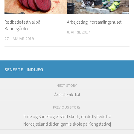
Rødbede-festival på
Arbejdsdag i forsamlingshuset
Baunegården
8. APRIL 2017
27. JANUAR 2019
SENESTE - INDLÆG
NEXT STORY
Årets femte føl
PREVIOUS STORY
Trine og Sune tog et stort skridt, da de flyttede fra
Nordsjælland til den gamle skole på Kongstedvej