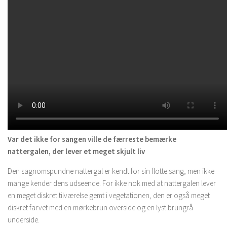
Var det ikke for sangen ville de færreste bemærke
nattergalen, der lever et meget skjult liv
Den sagnomspundne nattergal er kendt for sin flotte sang, men ikke
mange kender dens udseende. For ikke nok med at nattergalen lever
en meget diskret tilværelse gemt i vegetationen, den er også meget
diskret farvet med en mørkebrun overside og en lyst brungrå
underside.