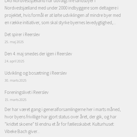
LAG Nordvestsjælland har udvalgt fire landsbyer i
Nordvestsjælland med under 2000 indbyggere som deltagere i
projektet, hvis formål er at løfte udviklingen af mindre byer med
en række initiativer, som skal styrke byernes levedygtighed,...
Det spirer i Reerslev
25. maj 2025
Den 4. maj smedes der igen i Reerslev
24. april 2025
Udvikling og bosætning i Reerslev
30. marts 2025
Foreningslivet i Reerslev
15. marts 2025
Der har været gang i generalforsamlingerne her i marts måned,
hvor byens frivillige har gjort status over året, der gik, og har
“kridtet skoene” til endnu et år for fællesskabet. Kulturhuset:
Vibeke Bach giver...