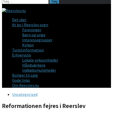
Søg
efter:
Det sker
At bo i Reerslev sogn
Foreninger
Børn og unge
Interessegrupper
Kirken
Turistinformation
Erhvervsliv
Lokale virksomheder
Håndværkere
Indkøbsmuligheder
Boliger til salg
Gode links
Om Reerslev.nu
Uncategorized
Reformationen fejres i Reerslev