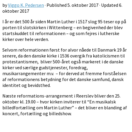
by
Viggo K. Pedersen
· Published
5. oktober 2017
· Updated
6.
oktober 2017
I år er det 500 år siden Martin Luther i 1517 slog 95 teser op på
porten til slotskirken i Wittenberg – en begivenhed der blev
startskuddet til reformationen – og som fejres i lutherske
kirker over hele verden.
Selvom reformationen først for alvor nåede til Danmark 19 år
senere, da den danske kirke i 1536 overgik fra katolicismen til
protestantismen, bliver 500-året også markeret i de danske
kirker ved særlige gudstjenester, foredrag,
musikarrangementer m.v. – for derved at fremme forståelsen
af reformationens betydning for det danske samfund, dansk
identitet og bevidsthed.
Næste reformations-arrangement i Reerslev bliver den 25.
oktober kl. 19.00 – hvor kirken inviterer til “En musikalsk
billedfortælling om Martin Luther” – det bliver en blanding af
koncert, fortælling og billedshow.