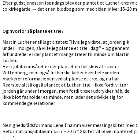
Efter gudstjenesten i søndags blev der plantet et Luther-træ m
to kirkegårde — det er en blodbøg som med tiden bliver 15-20 m
Og hvorfor så plante et træ?
Martin Luther er tillagt citatet: ”Hvis jeg vidste, at jorden gik
under i morgen, så ville jeg plante et træ i dag!” – og gennem
århundreder er der plantet mange træer til minde om Martin
Luther.
Her i jubilæumsåret er der plantet en hel skov af træer i
Wittenberg, men også lutherske kirker over hele verden
markerer reformationen ved at plante et træ, og nu har
Reerslev altså også plantet et Luther-træ – ikke fordi vi tror
jorden går under i morgen, men fordi træer udtrykker håb; de
ikke blot fasholder et minde, men lader det udvikle sig for
kommende generationer.
Menighedsrådsformand Lene Thamm viser messingskiltet med t
Reformationsjubilæum 1517 – 2017”. Skiltet vil blive monteret 