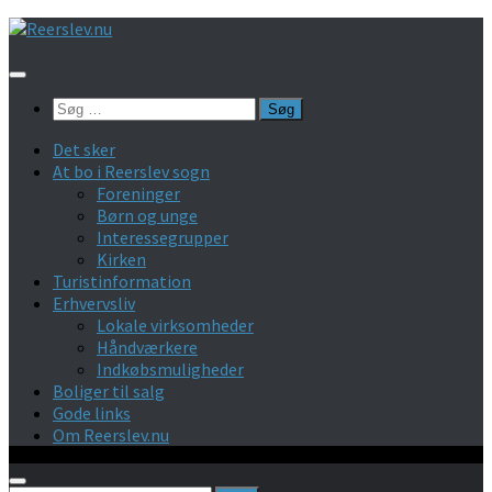
Skip
to
content
Søg
efter:
Det sker
At bo i Reerslev sogn
Foreninger
Børn og unge
Interessegrupper
Kirken
Turistinformation
Erhvervsliv
Lokale virksomheder
Håndværkere
Indkøbsmuligheder
Boliger til salg
Gode links
Om Reerslev.nu