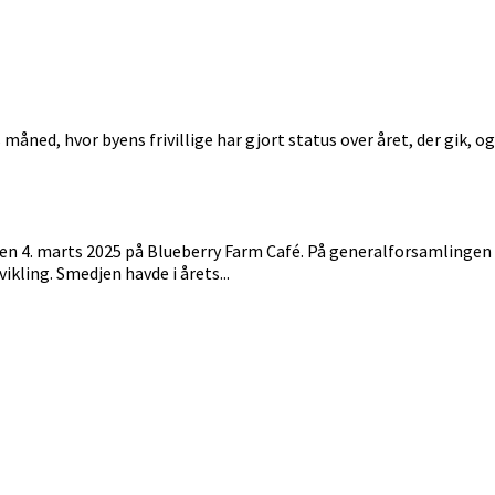
åned, hvor byens frivillige har gjort status over året, der gik, og 
n 4. marts 2025 på Blueberry Farm Café. På generalforsamlingen b
ikling. Smedjen havde i årets...