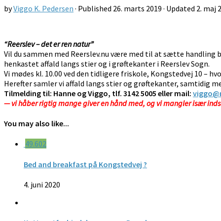
by
Viggo K. Pedersen
· Published
26. marts 2019
· Updated
2. maj 
“Reerslev – det er ren natur”
Vil du sammen med Reerslev.nu være med til at sætte handling b
henkastet affald langs stier og i grøftekanter i Reerslev Sogn.
Vi mødes kl. 10.00 ved den tidligere friskole, Kongstedvej 10 – h
Herefter samler vi affald langs stier og grøftekanter, samtidig m
Tilmelding til: Hanne og Viggo, tlf. 3142 5005 eller mail:
viggo@r
— vi håber rigtig mange giver en hånd med, og vi mangler især inds
You may also like...
49.602
Bed and breakfast på Kongstedvej ?
4. juni 2020