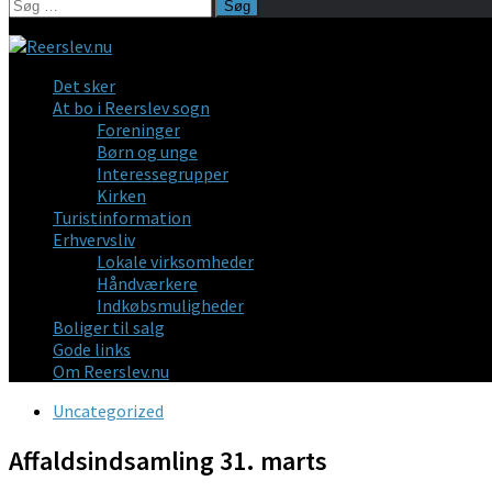
Søg
efter:
Det sker
At bo i Reerslev sogn
Foreninger
Børn og unge
Interessegrupper
Kirken
Turistinformation
Erhvervsliv
Lokale virksomheder
Håndværkere
Indkøbsmuligheder
Boliger til salg
Gode links
Om Reerslev.nu
Uncategorized
Affaldsindsamling 31. marts