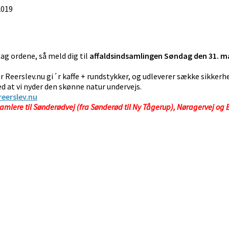
2019
ag ordene, så meld dig til
affaldsindsamlingen
Søndag den 31. mar
vor Reerslev.nu gi´r kaffe + rundstykker, og udleverer sække sikkerh
ed at vi nyder den skønne natur undervejs.
eerslev.nu
amlere til Sønderødvej (fra Sønderød til Ny Tågerup), Nøragervej og 