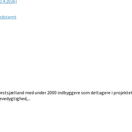
0.4.2026)
nedstemt
estsjælland med under 2000 indbyggere som deltagere i projektet, 
evedygtighed,...