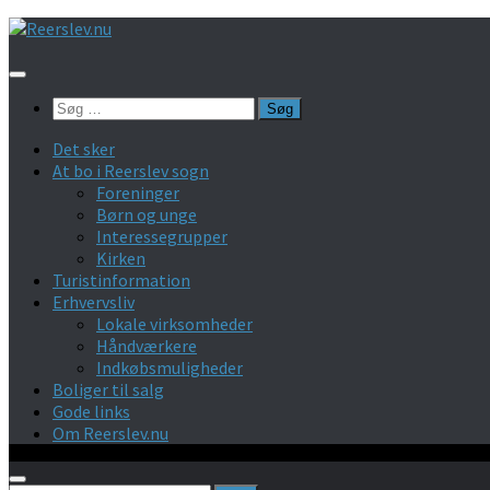
Skip
to
content
Søg
efter:
Det sker
At bo i Reerslev sogn
Foreninger
Børn og unge
Interessegrupper
Kirken
Turistinformation
Erhvervsliv
Lokale virksomheder
Håndværkere
Indkøbsmuligheder
Boliger til salg
Gode links
Om Reerslev.nu