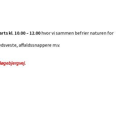
ts kl. 10.00 – 12.00
hvor vi sammen befrier naturen for
edsveste, affaldssnappere m.v.
Bøgebjergvej.