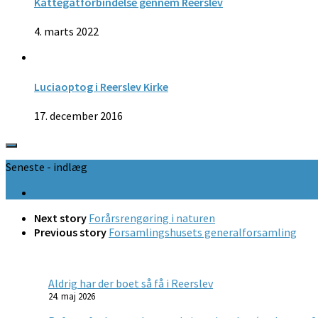
Kattegatforbindelse gennem Reerslev
4. marts 2022
Luciaoptog i Reerslev Kirke
17. december 2016
Seneste - indlæg
Next story
Forårsrengøring i naturen
Previous story
Forsamlingshusets generalforsamling
Aldrig har der boet så få i Reerslev
24. maj 2026